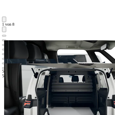
1 von 8
55.473,73 €
1
Listenneupreis
51.970,13 €
2