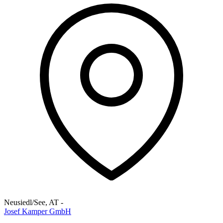
Neusiedl/See
,
AT
-
Josef Kamper GmbH