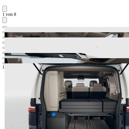
1 von 8
107.534,-‍ €
1