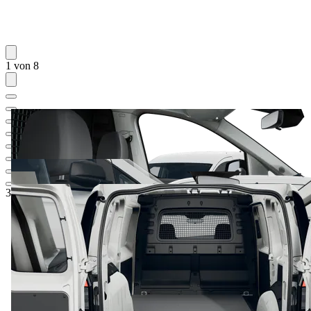
1 von 8
35.158,-‍ €
1