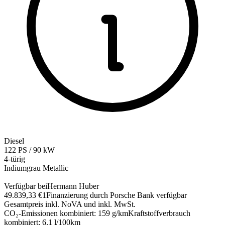
Diesel
122
PS
/
90
kW
4-türig
Indiumgrau Metallic
Verfügbar bei
Hermann Huber
49.839,33 €
1
Finanzierung durch Porsche Bank verfügbar
Gesamtpreis inkl. NoVA und inkl. MwSt.
CO₂-Emissionen kombiniert
:
159
g/km
Kraftstoffverbrauch
kombiniert
:
6,1
l/100km