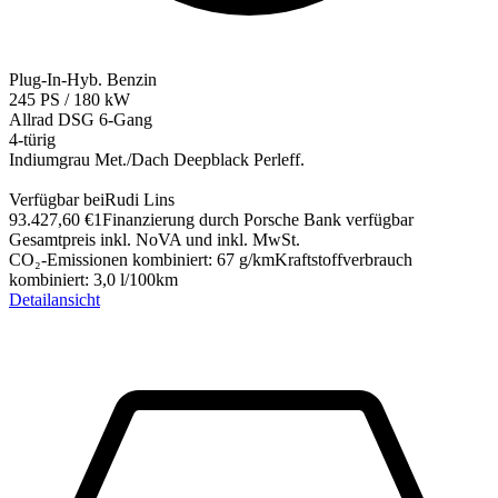
Plug-In-Hyb. Benzin
245
PS
/
180
kW
Allrad
DSG 6-Gang
4-türig
Indiumgrau Met./Dach Deepblack Perleff.
Verfügbar bei
Rudi Lins
93.427,60 €
1
Finanzierung durch Porsche Bank verfügbar
Gesamtpreis inkl. NoVA und inkl. MwSt.
CO₂-Emissionen kombiniert
:
67
g/km
Kraftstoffverbrauch
kombiniert
:
3,0
l/100km
Detailansicht