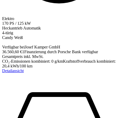
Elektro
170
PS
/
125
kW
Heckantrieb
Automatik
4-türig
Candy Weiß
Verfügbar bei
Josef Kamper GmbH
36.560,60 €
1
Finanzierung durch Porsche Bank verfügbar
Gesamtpreis inkl. MwSt.
CO₂-Emissionen kombiniert
:
0
g/km
Kraftstoffverbrauch kombiniert
:
20,4
kWh/100 km
Detailansicht