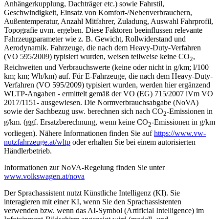
Anhängerkupplung, Dachträger etc.) sowie Fahrstil,
Geschwindigkeit, Einsatz von Komfort-/Nebenverbrauchern,
Außentemperatur, Anzahl Mitfahrer, Zuladung, Auswahl Fahrprofil,
Topografie uvm. ergeben. Diese Faktoren beeinflussen relevante
Fahrzeugparameter wie z. B. Gewicht, Rollwiderstand und
Aerodynamik. Fahrzeuge, die nach dem Heavy-Duty-Verfahren
(VO 595/2009) typisiert wurden, weisen teilweise keine CO
,
2
Reichweiten und Verbrauchswerte (keine oder nicht in g/km; l/100
km; km; Wh/km) auf. Für E-Fahrzeuge, die nach dem Heavy-Duty-
Verfahren (VO 595/2009) typisiert wurden, werden hier ergänzend
WLTP-Angaben - ermittelt gemäß der VO (EG) 715/2007 iVm VO
2017/1151- ausgewiesen. Die Normverbrauchsabgabe (NoVA)
sowie der Sachbezug usw. berechnen sich nach CO
-Emissionen in
2
g/km. (ggf. Ersatzberechnung, wenn keine CO
-Emissionen in g/km
2
vorliegen). Nähere Informationen finden Sie auf
https://www.vw-
nutzfahrzeuge.at/wltp
oder erhalten Sie bei einem autorisierten
Händlerbetrieb.
Informationen zur NoVA-Regelung finden Sie unter
www.volkswagen.at/nova
Der Sprachassistent nutzt Künstliche Intelligenz (KI). Sie
interagieren mit einer KI, wenn Sie den Sprachassistenten
verwenden bzw. wenn das AI-Symbol (Artificial Intelligence) im