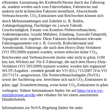
effizienten Ausnutzung des Kraftstoffs/Stroms durch das Fahrzeug
ab, sondern werden auch vom Fahrverhalten, Fahrstrecke und
anderen nicht technischen Faktoren beeinflusst. Abweichende
Verbrauchswerte, CO
-Emissionen und Reichweiten können sich
2
durch Mehrausstattungen und Zubehör (z. B. Reifen,
Anhängerkupplung, Dachträger etc.) sowie Fahrstil,
Geschwindigkeit, Einsatz von Komfort-/Nebenverbrauchern,
Außentemperatur, Anzahl Mitfahrer, Zuladung, Auswahl Fahrprofil,
Topografie uvm. ergeben. Diese Faktoren beeinflussen relevante
Fahrzeugparameter wie z. B. Gewicht, Rollwiderstand und
Aerodynamik. Fahrzeuge, die nach dem Heavy-Duty-Verfahren
(VO 595/2009) typisiert wurden, weisen teilweise keine CO
,
2
Reichweiten und Verbrauchswerte (keine oder nicht in g/km; l/100
km; km; Wh/km) auf. Für E-Fahrzeuge, die nach dem Heavy-Duty-
Verfahren (VO 595/2009) typisiert wurden, werden hier ergänzend
WLTP-Angaben - ermittelt gemäß der VO (EG) 715/2007 iVm VO
2017/1151- ausgewiesen. Die Normverbrauchsabgabe (NoVA)
sowie der Sachbezug usw. berechnen sich nach CO
-Emissionen in
2
g/km. (ggf. Ersatzberechnung, wenn keine CO
-Emissionen in g/km
2
vorliegen). Nähere Informationen finden Sie auf
https://www.vw-
nutzfahrzeuge.at/wltp
oder erhalten Sie bei einem autorisierten
Händlerbetrieb.
Informationen zur NoVA-Regelung finden Sie unter